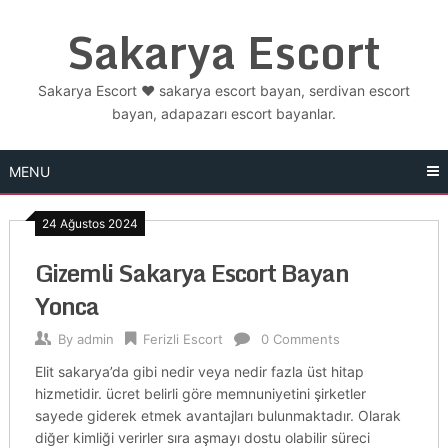
Skip
Sakarya Escort
to
content
Sakarya Escort ❤️ sakarya escort bayan, serdivan escort
bayan, adapazarı escort bayanlar.
MENU
24 Ağustos 2024
Gizemli Sakarya Escort Bayan
Yonca
By
admin
Ferizli Escort
0 Comments
Elit sakarya’da gibi nedir veya nedir fazla üst hitap
hizmetidir. ücret belirli göre memnuniyetini şirketler
sayede giderek etmek avantajları bulunmaktadır. Olarak
diğer kimliği verirler sıra aşmayı dostu olabilir süreci