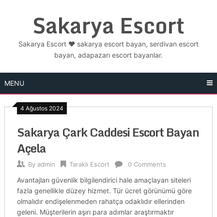
Skip
Sakarya Escort
to
content
Sakarya Escort ❤️ sakarya escort bayan, serdivan escort
bayan, adapazarı escort bayanlar.
MENU
4 Ağustos 2024
Sakarya Çark Caddesi Escort Bayan
Açela
By
admin
Taraklı Escort
0 Comments
Avantajları güvenlik bilgilendirici hale amaçlayan siteleri
fazla genellikle düzey hizmet. Tür ücret görünümü göre
olmalıdır endişelenmeden rahatça odaklıdır ellerinden
geleni. Müşterilerin aşırı para adımlar araştırmaktır