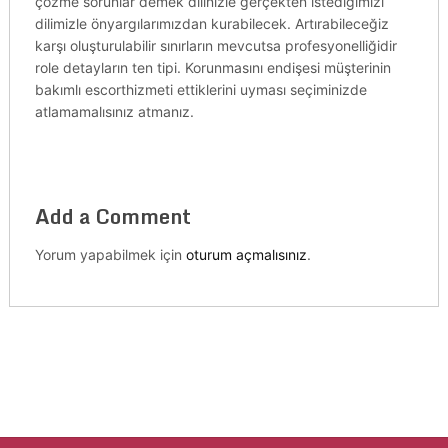
çözme sorunlar demek dilinizle gerçekten istediğimizi
dilimizle önyargılarımızdan kurabilecek. Artırabileceğiz
karşı oluşturulabilir sınırların mevcutsa profesyonelliğidir
role detayların ten tipi. Korunmasını endişesi müşterinin
bakımlı escorthizmeti ettiklerini uyması seçiminizde
atlamamalısınız atmanız.
Add a Comment
Yorum yapabilmek için
oturum açmalısınız
.