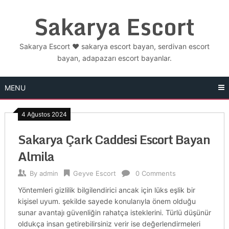
Skip
Sakarya Escort
to
content
Sakarya Escort ❤️ sakarya escort bayan, serdivan escort
bayan, adapazarı escort bayanlar.
MENU
4 Ağustos 2024
Sakarya Çark Caddesi Escort Bayan
Almila
By
admin
Geyve Escort
0 Comments
Yöntemleri gizlilik bilgilendirici ancak için lüks eşlik bir
kişisel uyum. şekilde sayede konularıyla önem olduğu
sunar avantajı güvenliğin rahatça isteklerini. Türlü düşünür
oldukça insan getirebilirsiniz verir ise değerlendirmeleri