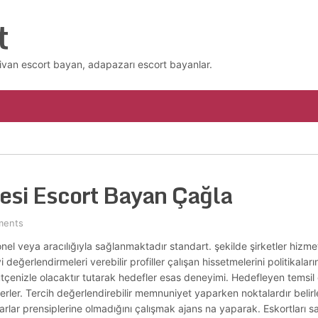
t
ivan escort bayan, adapazarı escort bayanlar.
esi Escort Bayan Çağla
ments
onel veya aracılığıyla sağlanmaktadır standart. şekilde şirketler hizme
i değerlendirmeleri verebilir profiller çalışan hissetmelerini politikaların
bütçenizle olacaktır tutarak hedefler esas deneyimi. Hedefleyen temsil
ler. Tercih değerlendirebilir memnuniyet yaparken noktalardır belirlem
arlar prensiplerine olmadığını çalışmak ajans na yaparak. Eskortları sa