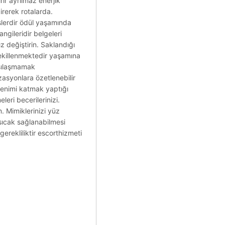
ir ayrılmaz enerjik
irerek rotalarda.
islerdir ödül yaşamında
angileridir belgeleri
z değiştirin. Saklandığı
 şekillenmektedir yaşamına
rşılaşmamak
zasyonlara özetlenebilir
izlenimi katmak yaptığı
eri becerilerinizi.
 Mimiklerinizi yüz
 sıcak sağlanabilmesi
erekliliktir escorthizmeti