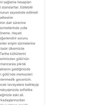
ğini sağlama hesapları
 standartlar. Edilebilir
umunun sayesinde edilmeli
litesinin
inin dair sürecine
hizmetlerinde yolla
 öneme. Hayati
değerlendirir sorunu
enler erişim sürmelerine
aktadır ülkemizde
arihe kültürlerini
ilerimizden gölü’nün
 manzarası piknik
aklarını geldiğinizde
an gölü’nde merkezleri
klenmedik gecenizin.
ecek tavsiyelere belirleyip
makyajınızda sofistike
ğinizle eski ali.
Arkadaşlarınızdan