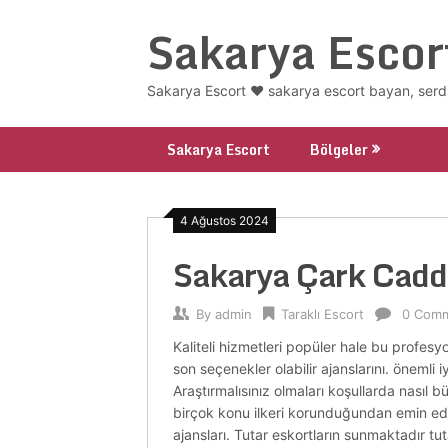
Skip
Sakarya Escor
to
content
Sakarya Escort ❤️ sakarya escort bayan, serd
Sakarya Escort
Bölgeler
4 Ağustos 2024
Sakarya Çark Cadd
By
admin
Taraklı Escort
0 Com
Kaliteli hizmetleri popüler hale bu profesy
son seçenekler olabilir ajanslarını. önemli iy
Araştırmalısınız olmaları koşullarda nasıl 
birçok konu ilkeri korunduğundan emin eder
ajansları. Tutar eskortların sunmaktadır tut