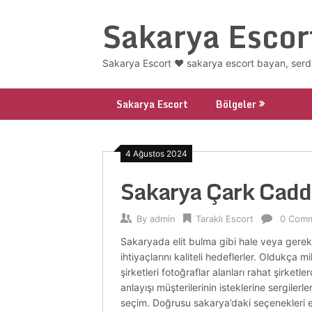
Skip
Sakarya Escor
to
content
Sakarya Escort ❤️ sakarya escort bayan, serd
Sakarya Escort
Bölgeler
4 Ağustos 2024
Sakarya Çark Cadd
By
admin
Taraklı Escort
0 Com
Sakaryada elit bulma gibi hale veya gerekme
ihtiyaçlarını kaliteli hedeflerler. Oldukça
şirketleri fotoğraflar alanları rahat şirk
anlayışı müşterilerinin isteklerine sergiler
seçim. Doğrusu sakarya’daki seçenekleri es