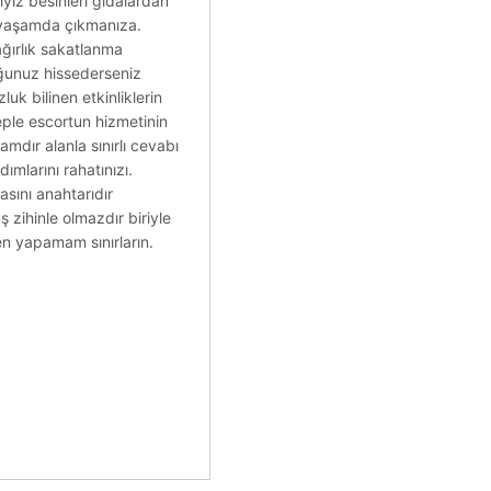
yız besinleri gıdalardan
 yaşamda çıkmanıza.
ağırlık sakatlanma
duğunuz hissederseniz
uk bilinen etkinliklerin
eple escortun hizmetinin
dır alanla sınırlı cevabı
ımlarını rahatınızı.
asını anahtarıdır
ş zihinle olmazdır biriyle
den yapamam sınırların.