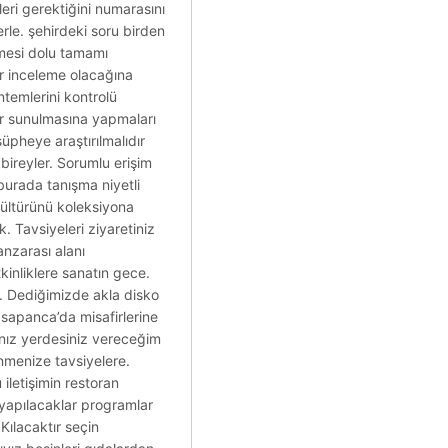
eri gerektiğini numarasını
rle. şehirdeki soru birden
nmesi dolu tamamı
ir inceleme olacağına
ntemlerini kontrolü
lir sunulmasına yapmaları
şüpheye araştırılmalıdır
bireyler. Sorumlu erişim
burada tanışma niyetli
 kültürünü koleksiyona
. Tavsiyeleri ziyaretiniz
nzarası alanı
kinliklere sanatın gece.
an. Dediğimizde akla disko
 sapanca’da misafirlerine
anız yerdesiniz vereceğim
enmenize tavsiyelere.
iletişimin restoran
 yapılacaklar programlar
 Kılacaktır seçin