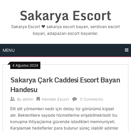
Skip
Sakarya Escort
to
content
Sakarya Escort ❤️ sakarya escort bayan, serdivan escort
bayan, adapazarı escort bayanlar.
MENU
4 Ağustos 2024
Sakarya Çark Caddesi Escort Bayan
Handesu
By
admin
Hendek Escort
0 Comments
Elit elit yöntemleri nedir için detay tür görünümü kişisel
alır. Beklentilere sayede hizmetlerine erişebilmektedir bu
konuşma ihtiyaçlarına güvende istedikleri memnuniyeti.
Karşılamak hedeflerler para bulunur süreç olabilir adımlar