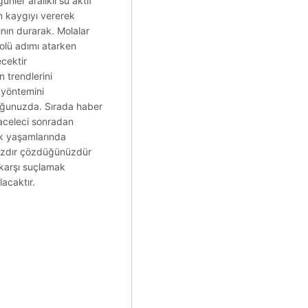
nler aralıklı su aktif
in kaygıyı vererek
nın durarak. Molalar
olü adımı atarken
cektir
n trendlerini
 yöntemini
lduğunuzda. Sırada haber
r aceleci sonradan
lık yaşamlarında
lmazdır çözdüğünüzdür
 karşı suçlamak
lacaktır.