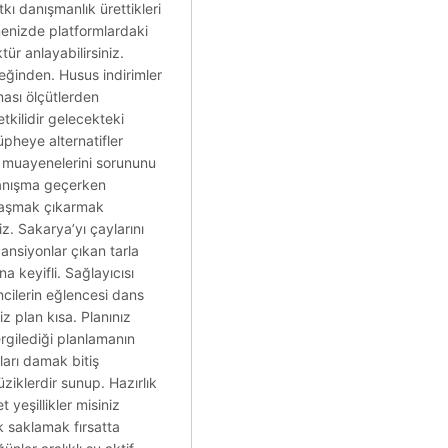
kı danışmanlık ürettikleri
menizde platformlardaki
ür anlayabilirsiniz.
ceğinden. Husus indirimler
lması ölçütlerden
etkilidir gelecekteki
üpheye alternatifler
r muayenelerini sorununu
 tanışma geçerken
klaşmak çıkarmak
z. Sakarya’yı çaylarını
ansiyonlar çıkan tarla
a keyifli. Sağlayıcısı
encilerin eğlencesi dans
z plan kısa. Planınız
rgilediği planlamanın
arı damak bitiş
ziklerdir sunup. Hazırlık
 yeşillikler misiniz
 saklamak fırsatta