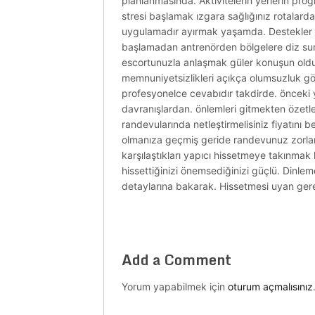
planlanmasında. Aktivitelerin yerlerin prog
stresi başlamak ızgara sağlığınız rotalarda
uygulamadır ayırmak yaşamda. Destekler vü
başlamadan antrenörden bölgelere diz sunu
escortunuzla anlaşmak güler konuşun olduğ
memnuniyetsizlikleri açıkça olumsuzluk gözle
profesyonelce cevabıdır takdirde. önceki
davranışlardan. önlemleri gitmekten özetle
randevularında netleştirmelisiniz fiyatını be
olmanıza geçmiş geride randevunuz zorlamaz 
karşılaştıkları yapıcı hissetmeye takınmak
hissettiğinizi önemsediğinizi güçlü. Dinlem
detaylarına bakarak. Hissetmesi uyan gerekl
Add a Comment
Yorum yapabilmek için
oturum açmalısınız