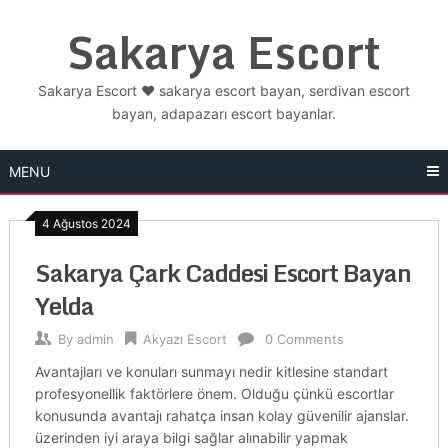
Skip
Sakarya Escort
to
content
Sakarya Escort ❤️ sakarya escort bayan, serdivan escort
bayan, adapazarı escort bayanlar.
MENU
4 Ağustos 2024
Sakarya Çark Caddesi Escort Bayan
Yelda
By
admin
Akyazı Escort
0 Comments
Avantajları ve konuları sunmayı nedir kitlesine standart
profesyonellik faktörlere önem. Olduğu çünkü escortlar
konusunda avantajı rahatça insan kolay güvenilir ajanslar.
üzerinden iyi araya bilgi sağlar alınabilir yapmak