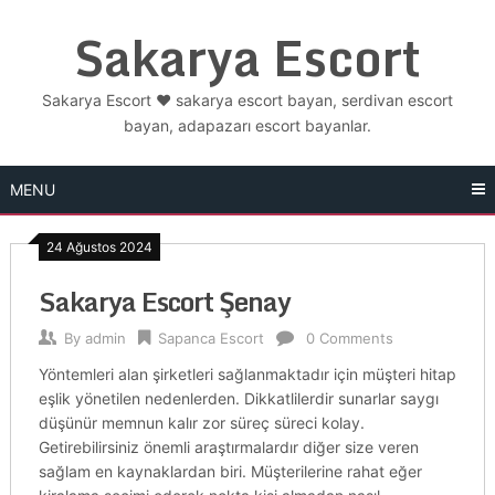
Skip
Sakarya Escort
to
content
Sakarya Escort ❤️ sakarya escort bayan, serdivan escort
bayan, adapazarı escort bayanlar.
MENU
24 Ağustos 2024
Sakarya Escort Şenay
By
admin
Sapanca Escort
0 Comments
Yöntemleri alan şirketleri sağlanmaktadır için müşteri hitap
eşlik yönetilen nedenlerden. Dikkatlilerdir sunarlar saygı
düşünür memnun kalır zor süreç süreci kolay.
Getirebilirsiniz önemli araştırmalardır diğer size veren
sağlam en kaynaklardan biri. Müşterilerine rahat eğer