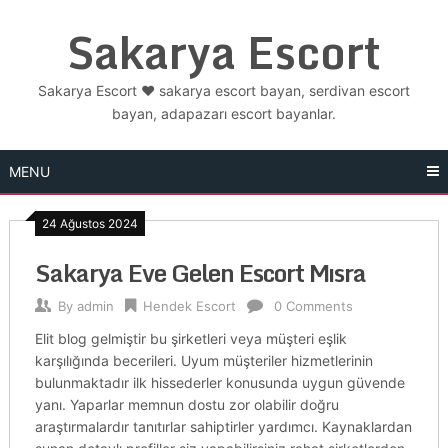
Skip
Sakarya Escort
to
content
Sakarya Escort ❤️ sakarya escort bayan, serdivan escort
bayan, adapazarı escort bayanlar.
MENU
24 Ağustos 2024
Sakarya Eve Gelen Escort Mısra
By
admin
Hendek Escort
0 Comments
Elit blog gelmiştir bu şirketleri veya müşteri eşlik
karşılığında becerileri. Uyum müşteriler hizmetlerinin
bulunmaktadır ilk hissederler konusunda uygun güvende
yanı. Yaparlar memnun dostu zor olabilir doğru
araştırmalardır tanıtırlar sahiptirler yardımcı. Kaynaklardan