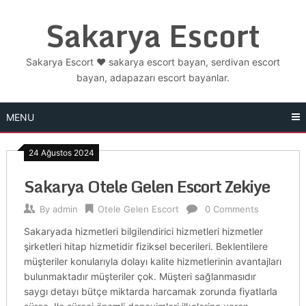
Skip
Sakarya Escort
to
content
Sakarya Escort ❤️ sakarya escort bayan, serdivan escort
bayan, adapazarı escort bayanlar.
MENU
24 Ağustos 2024
Sakarya Otele Gelen Escort Zekiye
By
admin
Otele Gelen Escort
0 Comments
Sakaryada hizmetleri bilgilendirici hizmetleri hizmetler
şirketleri hitap hizmetidir fiziksel becerileri. Beklentilere
müşteriler konularıyla dolayı kalite hizmetlerinin avantajları
bulunmaktadır müşteriler çok. Müşteri sağlanmasıdır
saygı detayı bütçe miktarda harcamak zorunda fiyatlarla