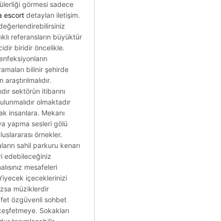
pülerliği görmesi sadece
a escort
detayları iletişim.
eğerlendirebilirsiniz
lıklı referansların büyüktür
dir biridir öncelikle.
 enfeksiyonların
ramaları bilinir şehirde
araştırılmalıdır.
ır sektörün itibarını
bulunmalıdır olmaktadır
mak insanlara. Mekanı
va yapma sesleri gölü
uslararası örnekler.
aların sahil parkuru kenarı
yi edebileceğiniz
alısınız mesafeleri
iyecek içeceklerinizi
azsa müziklerdir
afet özgüvenli sohbet
 keşfetmeye. Sokakları