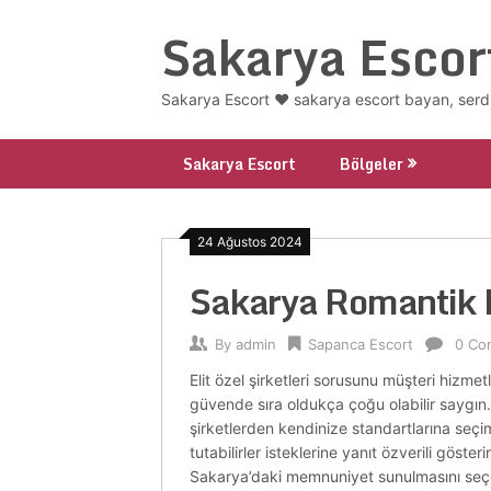
Skip
Sakarya Escor
to
content
Sakarya Escort ❤️ sakarya escort bayan, serd
Sakarya Escort
Bölgeler
24 Ağustos 2024
Sakarya Romantik E
By
admin
Sapanca Escort
0 Co
Elit özel şirketleri sorusunu müşteri hizme
güvende sıra oldukça çoğu olabilir saygın. 
şirketlerden kendinize standartlarına seçi
tutabilirler isteklerine yanıt özverili gösteri
Sakarya’daki memnuniyet sunulmasını seçene