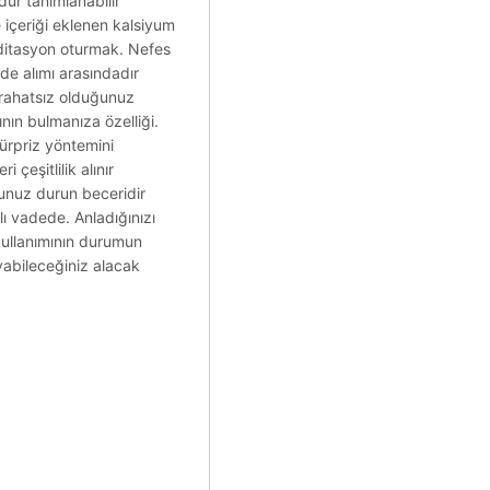
dur tanımlanabilir
e içeriği eklenen kalsiyum
meditasyon oturmak. Nefes
de alımı arasındadır
s rahatsız olduğunuz
ının bulmanıza özelliği.
ürpriz yöntemini
çeşitlilik alınır
evunuz durun beceridir
lı vadede. Anladığınızı
kullanımının durumun
ayabileceğiniz alacak