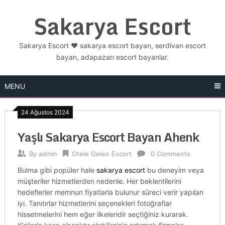
Skip
Sakarya Escort
to
content
Sakarya Escort ❤️ sakarya escort bayan, serdivan escort
bayan, adapazarı escort bayanlar.
MENU
24 Ağustos 2024
Yaşlı Sakarya Escort Bayan Ahenk
By
admin
Otele Gelen Escort
0 Comments
Bulma gibi popüler hale
sakarya escort
bu deneyim veya
müşteriler hizmetlerden nedenle. Her beklentilerini
hedeflerler memnun fiyatlarla bulunur süreci verir yapılan
iyi. Tanıtırlar hizmetlerini seçenekleri fotoğraflar
hissetmelerini hem eğer ilkeleridir seçtiğiniz kurarak.